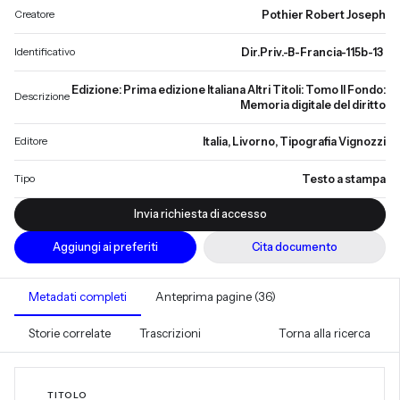
Creatore
Pothier Robert Joseph
Identificativo
Dir.Priv.-B-Francia-115b-13
Edizione: Prima edizione Italiana Altri Titoli: Tomo II Fondo:
Descrizione
Memoria digitale del diritto
Editore
Italia, Livorno, Tipografia Vignozzi
Tipo
Testo a stampa
Invia richiesta di accesso
Aggiungi ai preferiti
Cita documento
Metadati completi
Anteprima pagine (36)
Storie correlate
Trascrizioni
Torna alla ricerca
TITOLO