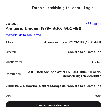
Torna su archividigitali.com
Login
468 pagine
VOLUME
Annuario Unicam 1979-1980, 1980-1981
Memoria Digitale del Diritto
Titolo
Annuario Unicam 1979-1980, 1980-1981
Creatore
Università di Camerino
Identificativo
B.G.24-1
Altri Titoli: Anni scolastici 1979-80, 1980-81 Fondo:
Descrizione
Memoria digitale del diritto
Editore
Italia, Camerino, Centro Stampa dell'Università di Camerino
Data
1981
Invia richiesta di accesso