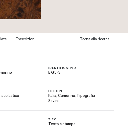
late
Trascrizioni
Torna alla ricerca
IDENTIFICATIVO
amerino
B.G.5-3
EDITORE
o scolastico
Italia, Camerino, Tipografia
Savini
TIPO
Testo a stampa