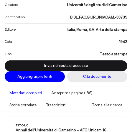
Creatore
Università degli studi di Camerino
Identificativo
BIBL.FAC.GIUR.UNIV.CAM.-33739
Editore
Italia, Roma, S.A. Arte della stampa
Data
1942
Tipo
Testo a stampa
Invia richiesta di accesso
Aggiungi ai preferiti
Cita documento
Metadati completi
Anteprima pagine (186)
Storie correlate
Trascrizioni
Torna alla ricerca
TITOLO
Annali dell'Università di Camerino - AFG Unicam 16